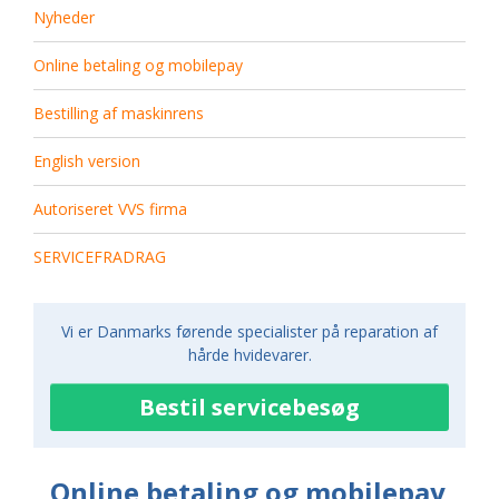
Sage pizzaovn
Nyheder
Online betaling og mobilepay
Bestilling af maskinrens
English version
Autoriseret VVS firma
SERVICEFRADRAG
Vi er Danmarks førende specialister på reparation af
hårde hvidevarer.
Bestil servicebesøg
Online betaling og mobilepay