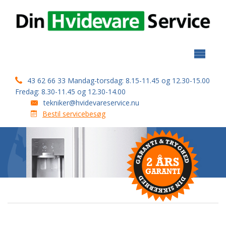
informationer
Ledige stillinger
Montering og service af varmepumper
Espressomaskiner
43 62 66 33 Mandag-torsdag: 8.15-11.45 og 12.30-15.00
Fredag: 8.30-11.45 og 12.30-14.00
Bestilling af maskinrens
tekniker@hvidevareservice.nu
Bestil servicebesøg
Tilslutning af gaskomfur
English version
Autoriseret VVS firma
SERVICEFRADRAG
Sage