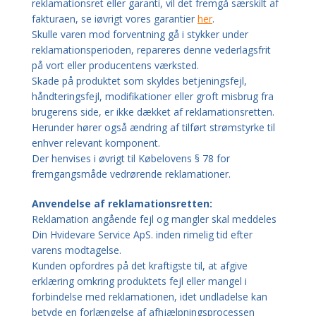
reklamationsret eller garanti, vil det fremgå særskilt af
fakturaen, se iøvrigt vores garantier
her
.
Skulle varen mod forventning gå i stykker under
reklamationsperioden, repareres denne vederlagsfrit
på vort eller producentens værksted.
Skade på produktet som skyldes betjeningsfejl,
håndteringsfejl, modifikationer eller groft misbrug fra
brugerens side, er ikke dækket af reklamationsretten.
Herunder hører også ændring af tilført strømstyrke til
enhver relevant komponent.
Der henvises i øvrigt til Købelovens § 78 for
fremgangsmåde vedrørende reklamationer.
Anvendelse af reklamationsretten:
Reklamation angående fejl og mangler skal meddeles
Din Hvidevare Service ApS. inden rimelig tid efter
varens modtagelse.
Kunden opfordres på det kraftigste til, at afgive
erklæring omkring produktets fejl eller mangel i
forbindelse med reklamationen, idet undladelse kan
betyde en forlængelse af afhjælpningsprocessen