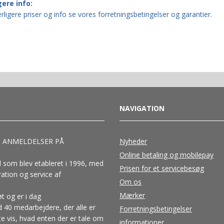
gere info:
rligere priser og info se vores forretningsbetingelser og garantier.
NAVIGATION
0 ANMELDELSER PÅ
Nyheder
Online betaling og mobilepay
d som blev etableret i 1996, med
Prisen for et servicebesøg
ation og service af
Om os
Mærker
t og er i dag
 40 medarbejdere, der alle er
Forretningsbetingelser
e vis, hvad enten der er tale om
informationer