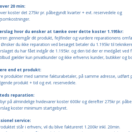
over 20 min:
er koster det 275kr pr. påbegyndt kvarter + evt. reservedele og
gsomkostninger.
erslag hvor du ønsker at tænke over dette koster 1.195kr:
ren gennemgår dit produkt, fejlfinder og vurdere reparationens omfan
 Ønsker du ikke reparation ved besøget betaler du 1.195kr
til tekniker
rslaget du har fået indgår de 1.195kr. og den tid der er medgået ved
ilbud gælder kun privatkunder og ikke erhvervs kunder, butikker og bo
ere end et produkt:
ere produkter med samme fakturabetaler, på samme adresse, udført p
lgende produkt + tid og evt. reservedele.
teds reparation:
byr på almindelige hvidevarer koster 600kr og derefter 275kr pr. påb
erslag koster minimum startgebyret.
sionel service:
oduktet står i erhverv, vil du blive faktureret 1.200kr inkl. 20min.