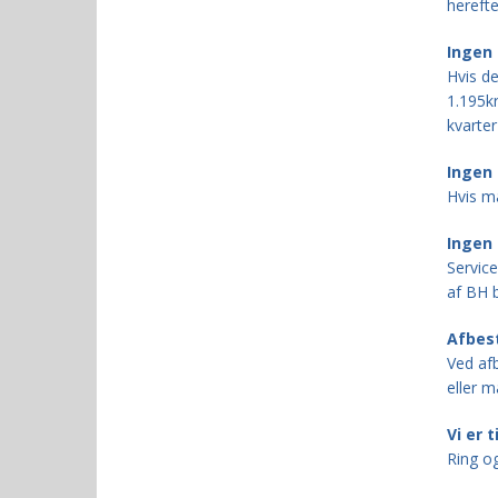
herefte
Ingen 
Hvis de
1.195kr
kvarter
Ingen
Hvis ma
Ingen 
Service
af BH b
Afbest
Ved afb
eller ma
Vi er t
Ring og