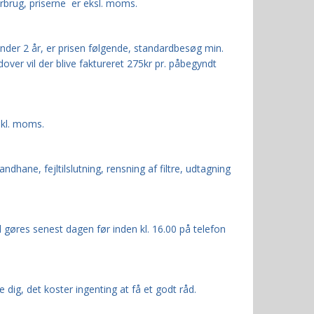
orbrug, priserne er
eksl. moms.
under 2 år, er prisen følgende, standardbesøg min.
over vil der blive faktureret 275kr pr. påbegyndt
nkl. moms.
andhane, fejltilslutning, rensning af filtre, udtagning
l gøres senest dagen før inden kl. 16.00 på telefon
 dig, det koster ingenting at få et godt råd.