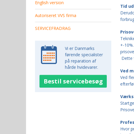
English version
Sage pizzaovn
Tid ud
Derudov
Autoriseret VVS firma
forbru
SERVICEFRADRAG
Prisov
Teknike
+-10%.
Vi er Danmarks
prisove
førende specialister
Dette t
på reparation af
hårde hvidevarer.
Ved m
Ved fl
Bestil servicebesøg
efterfø
Værks
Startge
Prisov
Profes
Hvor pr