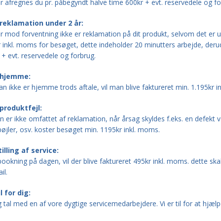
r afregnes du pr. påbegyndt halve time 600kr + evt. reservedele og f
reklamation under 2 år:
r mod forventning ikke er reklamation på dit produkt, selvom det er 
 inkl. moms for besøget, dette indeholder 20 minutters arbejde, derud
 + evt. reservedele og forbrug.
 hjemme:
n ikke er hjemme trods aftale, vil man blive faktureret min. 1.195kr i
produktfejl:
n er ikke omfattet af reklamation, når årsag skyldes f.eks. en defekt
v
øjler, osv. koster besøget min. 1195kr inkl. moms.
illing af service:
ookning på dagen, vil der blive faktureret 495kr inkl. moms. dette ska
il.
il for dig:
 tal med en af vore dygtige servicemedarbejdere. Vi er til for at hjælpe