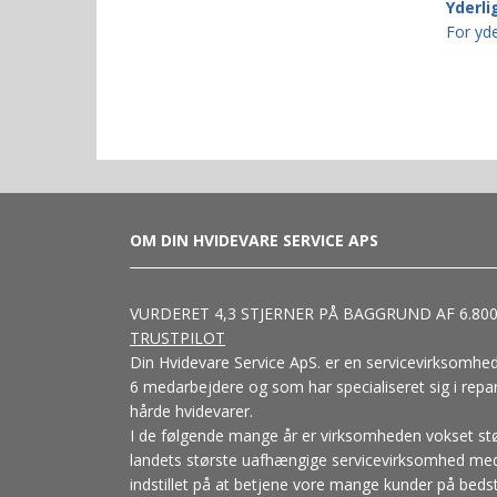
Yderli
For yde
OM DIN HVIDEVARE SERVICE APS
VURDERET 4,3 STJERNER PÅ BAGGRUND AF 6.80
TRUSTPILOT
Din Hvidevare Service ApS. er en servicevirksomhe
6 medarbejdere og som har specialiseret sig i repar
hårde hvidevarer.
I de følgende mange år er virksomheden vokset stø
landets største uafhængige servicevirksomhed med
indstillet på at betjene vore mange kunder på bedst