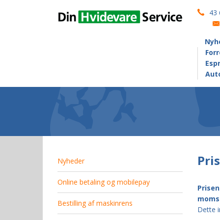
43 
informationer
Ledige stillinger
Nyh
For
Montering og service af varmepumper
Esp
Auto
Espressomaskiner
Bestilling af maskinrens
Tilslutning af gaskomfur
English version
Pri
Nyheder
Autoriseret VVS firma
Online betaling og mobilepay
SERVICEFRADRAG
Prisen
moms
Bestilling af maskinrens
Sage
Dette i