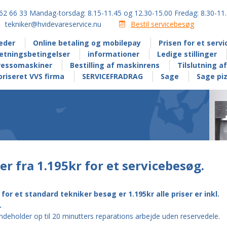
62 66 33 Mandag-torsdag: 8.15-11.45 og 12.30-15.00 Fredag: 8.30-11
tekniker@hvidevareservice.nu
Bestil servicebesøg
eder
Online betaling og mobilepay
Prisen for et serv
retningsbetingelser
informationer
Ledige stillinger
ressomaskiner
Bestilling af maskinrens
Tilslutning 
riseret VVS firma
SERVICEFRADRAG
Sage
Sage pi
ser fra 1.195kr for et servicebesøg.
 for et standard tekniker besøg er 1.195kr alle priser er inkl.
.
ndeholder op til 20 minutters reparations arbejde uden reservedele.